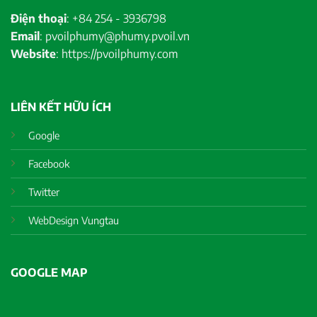
Điện thoại
: +84 254 - 3936798
Email
: pvoilphumy@phumy.pvoil.vn
Website
: https://pvoilphumy.com
LIÊN KẾT HỮU ÍCH
Google
Facebook
Twitter
WebDesign Vungtau
GOOGLE MAP