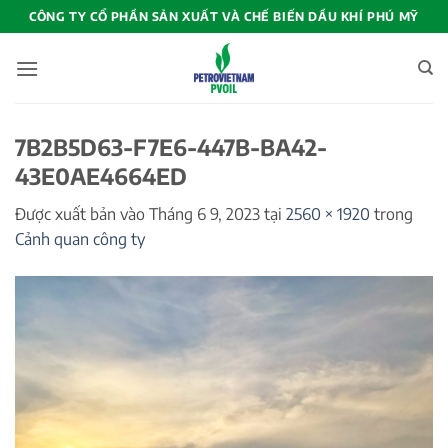
Bỏ
CÔNG TY CỔ PHẦN SẢN XUẤT VÀ CHẾ BIẾN DẦU KHÍ PHÚ MỸ
qua
nội
dung
7B2B5D63-F7E6-447B-BA42-
43E0AE4664ED
Được xuất bản vào
Tháng 6 9, 2023
tại
2560 × 1920
trong
Cảnh quan công ty