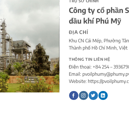
TRỤ SỞ CHÍNH
Công ty cổ phần S
dầu khí Phú Mỹ
ĐỊA CHỈ
Khu CN Cái Mép, Phường Tân
Thành phố Hồ Chí Minh, Việt
THÔNG TIN LIÊN HỆ
Điện thoại: +84 254 – 393679
Email: pvoilphumy@phumy.pv
Website: https://pvoilphumy.