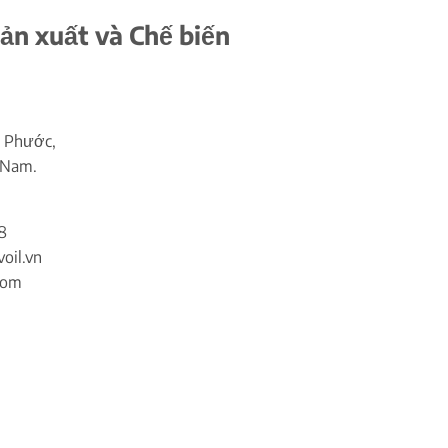
ản xuất và Chế biến
 Phước,
 Nam.
8
oil.vn
com