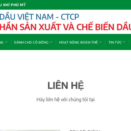
U KHÍ PHÚ MỸ
NG
DÀNH CHO CỔ ĐÔNG
HOẠT ĐỘNG ĐOÀN THỂ
TIN TỨC
LIÊN HỆ
Hãy liên hệ với chúng tôi tại