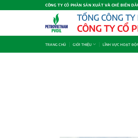
Bỏ
CÔNG TY CỔ PHẦN SẢN XUẤT VÀ CHẾ BIẾN DẦ
qua
nội
dung
TRANG CHỦ
GIỚI THIỆU
LĨNH VỰC HOẠT ĐỘ