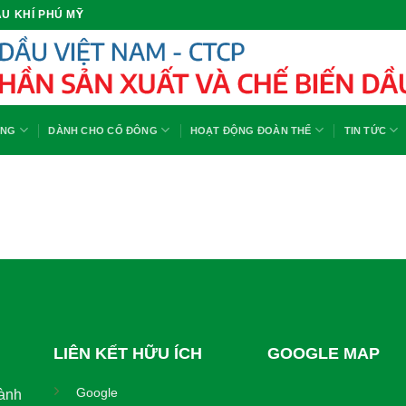
U KHÍ PHÚ MỸ
ỘNG
DÀNH CHO CỔ ĐÔNG
HOẠT ĐỘNG ĐOÀN THỂ
TIN TỨC
LIÊN KẾT HỮU ÍCH
GOOGLE MAP
Google
ành