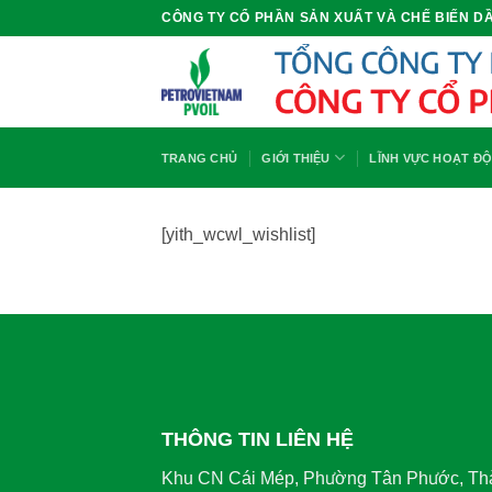
Bỏ
CÔNG TY CỔ PHẦN SẢN XUẤT VÀ CHẾ BIẾN DẦ
qua
nội
dung
TRANG CHỦ
GIỚI THIỆU
LĨNH VỰC HOẠT Đ
[yith_wcwl_wishlist]
THÔNG TIN LIÊN HỆ
Khu CN Cái Mép, Phường Tân Phước, Th