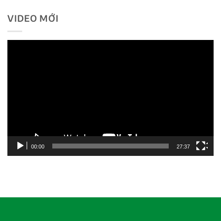
VIDEO MỚI
Trình
chơi
Video
00:00
27:37