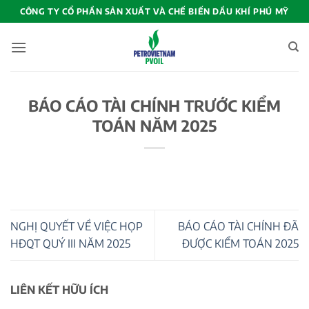
Bỏ
CÔNG TY CỔ PHẦN SẢN XUẤT VÀ CHẾ BIẾN DẦU KHÍ PHÚ MỸ
qua
nội
dung
BÁO CÁO TÀI CHÍNH TRƯỚC KIỂM
TOÁN NĂM 2025
NGHỊ QUYẾT VỀ VIỆC HỌP
BÁO CÁO TÀI CHÍNH ĐÃ
HĐQT QUÝ III NĂM 2025
ĐƯỢC KIỂM TOÁN 2025
LIÊN KẾT HỮU ÍCH