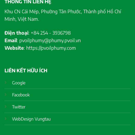
THÔNG TIN LIÊN HỆ
Khu CN Cái Mép, Phường Tân Phước, Thành phố Hồ Chí
Minh, Việt Nam.
Điện thoại
: +84 254 - 3936798
Email
: pvoilphumy@phumy.pvoil.vn
Website
: https://pvoilphumy.com
LIÊN KẾT HỮU ÍCH
Google
Facebook
Twitter
WebDesign Vungtau