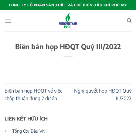
Bỏ
CÔNG TY CỔ PHẦN SẢN XUẤT VÀ CHẾ BIẾN DẦU KHÍ PHÚ MỸ
qua
nội
dung
Biên bản họp HĐQT Quý III/2022
Biên bản họp HĐQT về việc
Nghị quyết họp HĐQT Quý
chấp thuận dừng 2 dự án
III/2022
LIÊN KẾT HỮU ÍCH
Tổng Cty Dầu VN