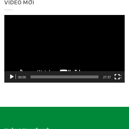
VIDEO MỚI
Trình
chơi
Video
00:00
27:37