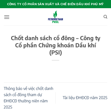
Bỏ
CÔNG TY CỔ PHẦN SẢN XUẤT VÀ CHẾ BIẾN DẦU KHÍ PHÚ MỸ
qua
nội
dung
Chốt danh sách cổ đông – Công ty
Cổ phần Chứng khoán Dầu khí
(PSI)
Thông báo về việc chốt danh
sách cổ đông tham dự
Tài liệu ĐHĐCĐ năm 2025
ĐHĐCĐ thường niên năm
2025