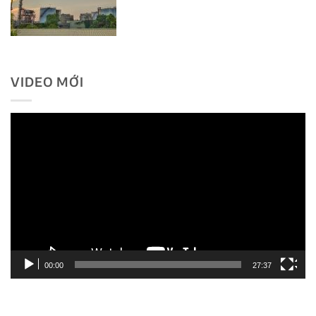
VIDEO MỚI
Trình
chơi
Video
00:00
27:37