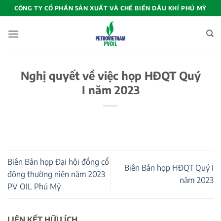
Bỏ
CÔNG TY CỔ PHẦN SẢN XUẤT VÀ CHẾ BIẾN DẦU KHÍ PHÚ MỸ
qua
nội
dung
Nghị quyết về việc họp HĐQT Quý
I năm 2023
Biên Bản họp Đại hội đồng cổ
Biên Bản họp HĐQT Quý I
đông thường niên năm 2023
năm 2023
PV OIL Phú Mỹ
LIÊN KẾT HỮU ÍCH