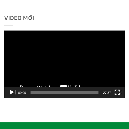
VIDEO MỚI
Trình
chơi
Video
00:00
27:37