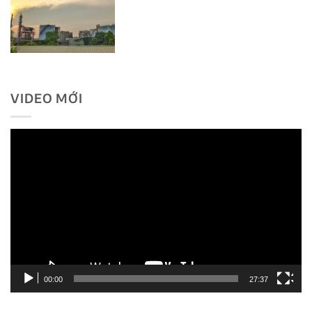
VIDEO MỚI
Trình
chơi
Video
00:00
27:37