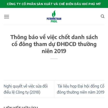
Bỏ
CÔNG TY CỔ PHẦN SẢN XUẤT VÀ CHẾ BIẾN DẦU KHÍ PHÚ MỸ
qua
nội
dung
Thông báo về việc chốt danh sách
cổ đông tham dự ĐHĐCĐ thường
niên 2019
Nghị quyết về việc sửa đổi
Tài liệu họp Đại hội đồng Cổ
điều lệ Công ty (2018)
đông thường niên năm 2019