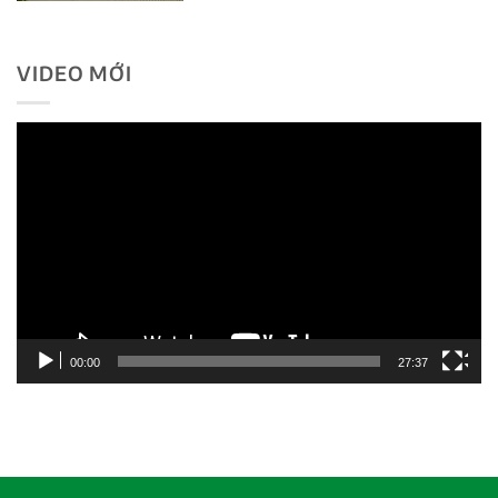
VIDEO MỚI
Trình
chơi
Video
00:00
27:37