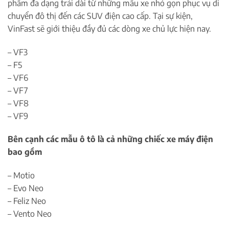
phẩm đa dạng trải dài từ những mẫu xe nhỏ gọn phục vụ di
chuyển đô thị đến các SUV điện cao cấp. Tại sự kiện,
VinFast sẽ giới thiệu đầy đủ các dòng xe chủ lực hiện nay.
– VF3
– F5
– VF6
– VF7
– VF8
– VF9
Bên cạnh các mẫu ô tô là cả những chiếc xe máy điện
bao gồm
– Motio
– Evo Neo
– Feliz Neo
– Vento Neo