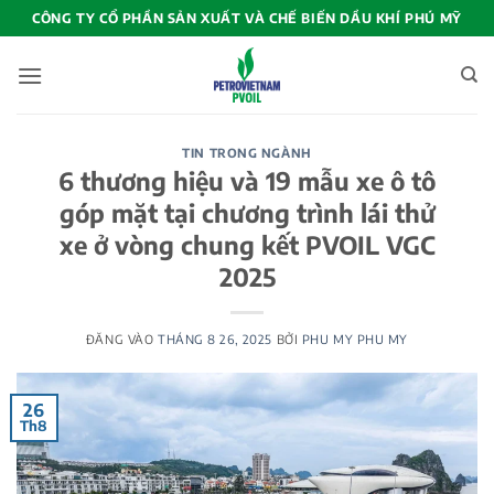
Bỏ
CÔNG TY CỔ PHẦN SẢN XUẤT VÀ CHẾ BIẾN DẦU KHÍ PHÚ MỸ
qua
nội
dung
TIN TRONG NGÀNH
6 thương hiệu và 19 mẫu xe ô tô
góp mặt tại chương trình lái thử
xe ở vòng chung kết PVOIL VGC
2025
ĐĂNG VÀO
THÁNG 8 26, 2025
BỞI
PHU MY PHU MY
26
Th8