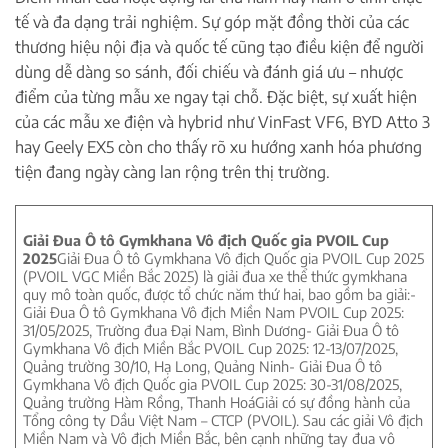
tế và đa dạng trải nghiệm. Sự góp mặt đồng thời của các
thương hiệu nội địa và quốc tế cũng tạo điều kiện để người
dùng dễ dàng so sánh, đối chiếu và đánh giá ưu – nhược
điểm của từng mẫu xe ngay tại chỗ. Đặc biệt, sự xuất hiện
của các mẫu xe điện và hybrid như VinFast VF6, BYD Atto 3
hay Geely EX5 còn cho thấy rõ xu hướng xanh hóa phương
tiện đang ngày càng lan rộng trên thị trường.
Giải Đua Ô tô Gymkhana Vô địch Quốc gia PVOIL Cup
2025
Giải Đua Ô tô Gymkhana Vô địch Quốc gia PVOIL Cup 2025
(PVOIL VGC Miền Bắc 2025) là giải đua xe thể thức gymkhana
quy mô toàn quốc, được tổ chức năm thứ hai, bao gồm ba giải:-
Giải Đua Ô tô Gymkhana Vô địch Miền Nam PVOIL Cup 2025:
31/05/2025, Trường đua Đại Nam, Bình Dương- Giải Đua Ô tô
Gymkhana Vô địch Miền Bắc PVOIL Cup 2025: 12-13/07/2025,
Quảng trường 30/10, Hạ Long, Quảng Ninh- Giải Đua Ô tô
Gymkhana Vô địch Quốc gia PVOIL Cup 2025: 30-31/08/2025,
Quảng trường Hàm Rồng, Thanh HoáGiải có sự đồng hành của
Tổng công ty Dầu Việt Nam – CTCP (PVOIL). Sau các giải Vô địch
Miền Nam và Vô địch Miền Bắc, bên cạnh những tay đua vô