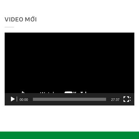
VIDEO MỚI
Trình
chơi
Video
00:00
27:37