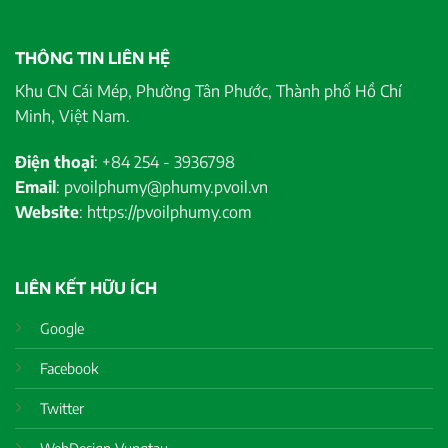
THÔNG TIN LIÊN HỆ
Khu CN Cái Mép, Phường Tân Phước, Thành phố Hồ Chí
Minh, Việt Nam.
Điện thoại
: +84 254 - 3936798
Email
: pvoilphumy@phumy.pvoil.vn
Website
: https://pvoilphumy.com
LIÊN KẾT HỮU ÍCH
Google
Facebook
Twitter
WebDesign Vungtau