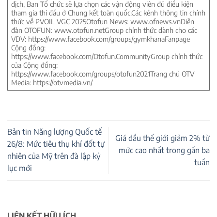
địch, Ban Tổ chức sẽ lựa chọn các vận động viên đủ điều kiện
tham gia thi đấu ở Chung kết toàn quốc.Các kênh thông tin chính
thức về PVOIL VGC 2025Otofun News: www.ofnews.vnDiễn
đàn OTOFUN: www.otofun.netGroup chính thức dành cho các
VĐV: https://www.facebook.com/groups/gymkhanaFanpage
Cộng đồng:
https://www.facebook.com/Otofun.CommunityGroup chính thức
của Cộng đồng:
https://www.facebook.com/groups/otofun2021Trang chủ OTV
Media: https://otvmedia.vn/
Bản tin Năng lượng Quốc tế
Giá dầu thế giới giảm 2% từ
26/8: Mức tiêu thụ khí đốt tự
mức cao nhất trong gần ba
nhiên của Mỹ trên đà lập kỷ
tuần
lục mới
LIÊN KẾT HỮU ÍCH