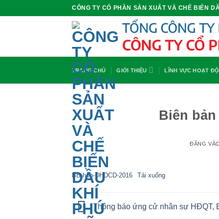
Bỏ
CÔNG TY CỔ PHẦN SẢN XUẤT VÀ CHẾ BIẾN DẦ
qua
nội
dung
TRANG CHỦ
GIỚI THIỆU
LĨNH VỰC HOẠT Đ
Biên bả
ĐĂNG VÀ
BB-hop-DHDCD-2016
Tải xuống
Thông báo ứng cử nhân sự HĐQT, 