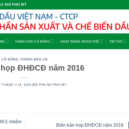
U KHÍ PHÚ MỸ
ỘNG
DÀNH CHO CỔ ĐÔNG
HOẠT ĐỘNG ĐOÀN THỂ
TIN TỨC
CỔ ĐÔNG
,
THÔNG BÁO CĐ
n họp ĐHĐCĐ năm 2016
O
THÁNG 4 14, 2016
BỞI
PHU MY PHU MY
BKS nhiệm
Biên bản họp ĐHĐCĐ năm 2016