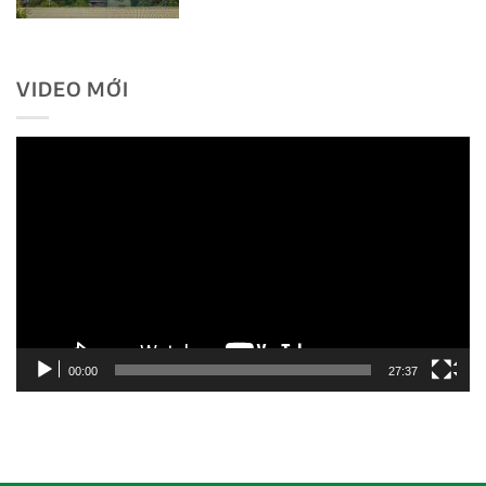
VIDEO MỚI
Trình
chơi
Video
00:00
27:37