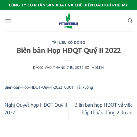
Bỏ
CÔNG TY CỔ PHẦN SẢN XUẤT VÀ CHẾ BIẾN DẦU KHÍ PHÚ MỸ
qua
nội
dung
TÀI LIỆU CỔ ĐÔNG
Biên bản Họp HĐQT Quý II 2022
ĐĂNG VÀO
THÁNG 7 15, 2022
BỞI
ADMIN
Bien-ban-Hop-HDQT-Quy-II-2022_0001
Tải xuống
Nghị Quyết họp HĐQT Quý II
Biên bản họp HĐQT về việc
2022
chấp thuận dừng 2 dự án