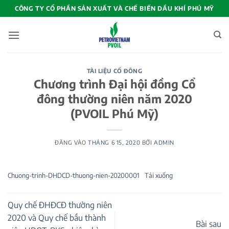
Bỏ
CÔNG TY CỔ PHẦN SẢN XUẤT VÀ CHẾ BIẾN DẦU KHÍ PHÚ MỸ
qua
nội
dung
TÀI LIỆU CỔ ĐÔNG
Chương trình Đại hội đồng Cổ
đông thường niên năm 2020
(PVOIL Phú Mỹ)
ĐĂNG VÀO
THÁNG 6 15, 2020
BỞI
ADMIN
Chuong-trinh-DHDCD-thuong-nien-20200001
Tải xuống
Quy chế ĐHĐCĐ thường niên
2020 và Quy chế bầu thành
Bài sau