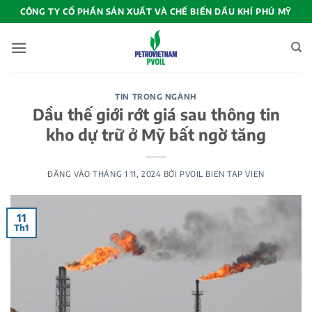
Bỏ
CÔNG TY CỔ PHẦN SẢN XUẤT VÀ CHẾ BIẾN DẦU KHÍ PHÚ MỸ
qua
nội
dung
TIN TRONG NGÀNH
Dầu thế giới rớt giá sau thông tin
kho dự trữ ở Mỹ bất ngờ tăng
ĐĂNG VÀO
THÁNG 1 11, 2024
BỞI
PVOIL BIEN TAP VIEN
11
Th1