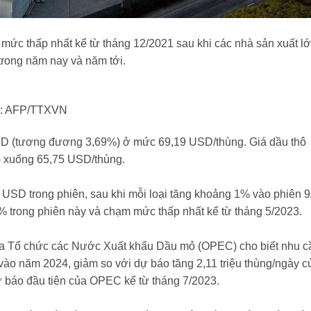
 mức thấp nhất kể từ tháng 12/2021 sau khi các nhà sản xuất l
trong năm nay và năm tới.
nh: AFP/TTXVN
USD (tương đương 3,69%) ở mức 69,19 USD/thùng. Giá dầu thô
) xuống 65,75 USD/thùng.
 USD trong phiên, sau khi mỗi loại tăng khoảng 1% vào phiên 9
% trong phiên này và chạm mức thấp nhất kể từ tháng 5/2023.
ủa Tổ chức các Nước Xuất khẩu Dầu mỏ (OPEC) cho biết nhu c
y vào năm 2024, giảm so với dự báo tăng 2,11 triệu thùng/ngày c
dự báo đầu tiên của OPEC kể từ tháng 7/2023.