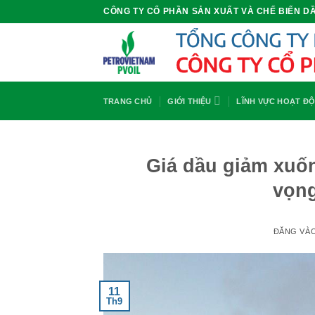
Bỏ
CÔNG TY CỔ PHẦN SẢN XUẤT VÀ CHẾ BIẾN DẦ
qua
nội
dung
TRANG CHỦ
GIỚI THIỆU
LĨNH VỰC HOẠT Đ
Giá dầu giảm xuố
vọng
ĐĂNG VÀ
11
Th9