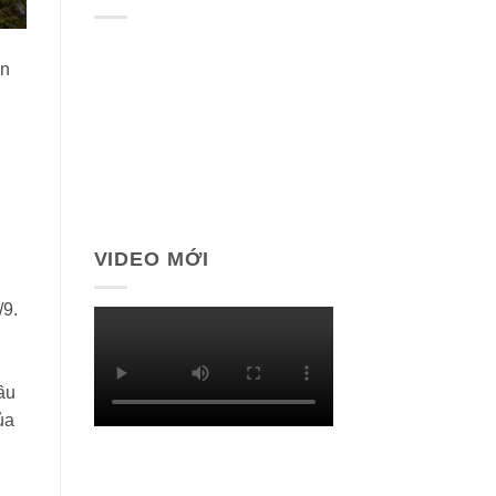
ớn
VIDEO MỚI
/9.
ầu
ủa