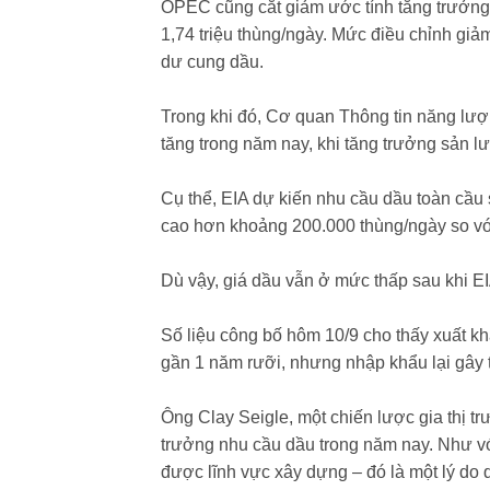
OPEC cũng cắt giảm ước tính tăng trưởng 
1,74 triệu thùng/ngày. Mức điều chỉnh giảm
dư cung dầu.
Trong khi đó, Cơ quan Thông tin năng lượ
tăng trong năm nay, khi tăng trưởng sản l
Cụ thể, EIA dự kiến nhu cầu dầu toàn cầu 
cao hơn khoảng 200.000 thùng/ngày so với
Dù vậy, giá dầu vẫn ở mức thấp sau khi EI
Số liệu công bố hôm 10/9 cho thấy xuất k
gần 1 năm rưỡi, nhưng nhập khẩu lại gây 
Ông Clay Seigle, một chiến lược gia thị tr
trưởng nhu cầu dầu trong năm nay. Như vớ
được lĩnh vực xây dựng – đó là một lý do