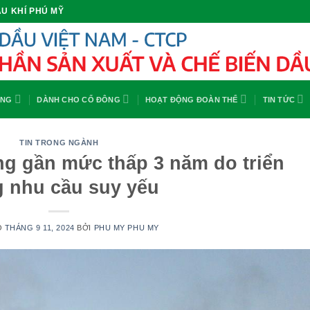
U KHÍ PHÚ MỸ
ỘNG
DÀNH CHO CỔ ĐÔNG
HOẠT ĐỘNG ĐOÀN THỂ
TIN TỨC
TIN TRONG NGÀNH
ng gần mức thấp 3 năm do triển
 nhu cầu suy yếu
O
THÁNG 9 11, 2024
BỞI
PHU MY PHU MY