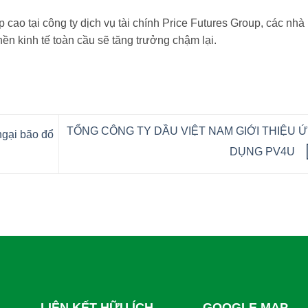
 cao tại công ty dịch vụ tài chính Price Futures Group, các nhà
n kinh tế toàn cầu sẽ tăng trưởng chậm lại.
TỔNG CÔNG TY DẦU VIỆT NAM GIỚI THIỆU 
ngại bão đổ
DỤNG PV4U
LIÊN KẾT HỮU ÍCH
GOOGLE MAP