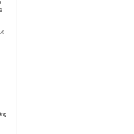
n
ng
 sẽ
tăng
y