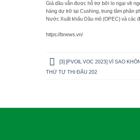
Giá dầu vẫn được hỗ trợ bởi lo ngại về ng
hàng dự trữ tại Cushing, trung tâm phân p
Nước Xuất khẩu Dầu mỏ (OPEC) và các đồn
https://bnews.vn/
[3] [PVOIL VOC 2023] VÌ SAO KH
THỨ TỰ THI ĐẤU 202