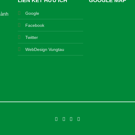
LIÊN KẾT HỮU ÍCH
GOOGLE MAP
Google
hành
Facebook
Twitter
WebDesign Vungtau