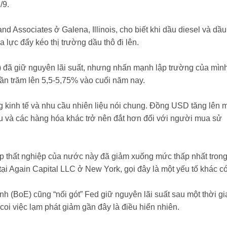
/9.
nd Associates ở Galena, Illinois, cho biết khi dầu diesel và dầu
a lực đẩy kéo thị trường dầu thô đi lên.
 đã giữ nguyên lãi suất, nhưng nhấn mạnh lập trường của mình
hần trăm lên 5,5-5,75% vào cuối năm nay.
ng kinh tế và nhu cầu nhiên liệu nói chung. Đồng USD tăng lên 
ầu và các hàng hóa khác trở nên đắt hơn đối với người mua sử
ấp thất nghiệp của nước này đã giảm xuống mức thấp nhất trong
c tại Again Capital LLC ở New York, gọi đây là một yếu tố khác c
 (BoE) cũng “nối gót” Fed giữ nguyên lãi suất sau một thời gi
 coi việc lạm phát giảm gần đây là điều hiển nhiên.