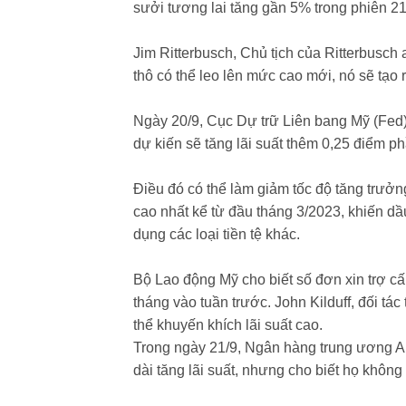
sưởi tương lai tăng gần 5% trong phiên 21
Jim Ritterbusch, Chủ tịch của Ritterbusch a
thô có thể leo lên mức cao mới, nó sẽ tạo r
Ngày 20/9, Cục Dự trữ Liên bang Mỹ (Fed)
dự kiến sẽ tăng lãi suất thêm 0,25 điểm p
Điều đó có thể làm giảm tốc độ tăng trưở
cao nhất kể từ đầu tháng 3/2023, khiến d
dụng các loại tiền tệ khác.
Bộ Lao động Mỹ cho biết số đơn xin trợ c
tháng vào tuần trước. John Kilduff, đối tá
thể khuyến khích lãi suất cao.
Trong ngày 21/9, Ngân hàng trung ương Anh
dài tăng lãi suất, nhưng cho biết họ không