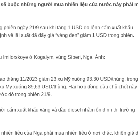
a sẽ buộc những người mua nhiên liệu của nước này phải 
ng phiên ngày 21/9 sau khi tăng 1 USD do lệnh cấm xuất khẩu
ịnh về lãi suất đã đẩy giá “vàng đen” giảm 1 USD trong phiên.
 Imilorskoye ở Kogalym, vùng Siberi, Nga. Ảnh:
iao tháng 11/2023 giảm 23 xu Mỹ xuống 93,30 USD/thùng, trong
3 xu Mỹ xuống 89,63 USD/thùng. Hai hợp đồng dầu chủ chốt này
ớc đó trong phiên 21/9.
ời cấm xuất khẩu xăng và dầu diesel nhằm ổn định thị trường
hiên liệu của Nga phải mua nhiên liệu ở nơi khác, khiến giá 