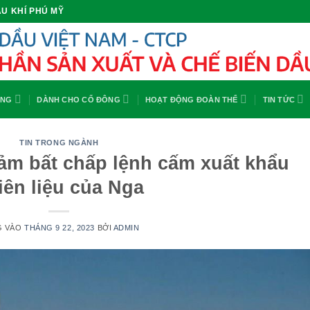
U KHÍ PHÚ MỸ
ỘNG
DÀNH CHO CỔ ĐÔNG
HOẠT ĐỘNG ĐOÀN THỂ
TIN TỨC
TIN TRONG NGÀNH
iảm bất chấp lệnh cấm xuất khẩu
iên liệu của Nga
G VÀO
THÁNG 9 22, 2023
BỞI
ADMIN