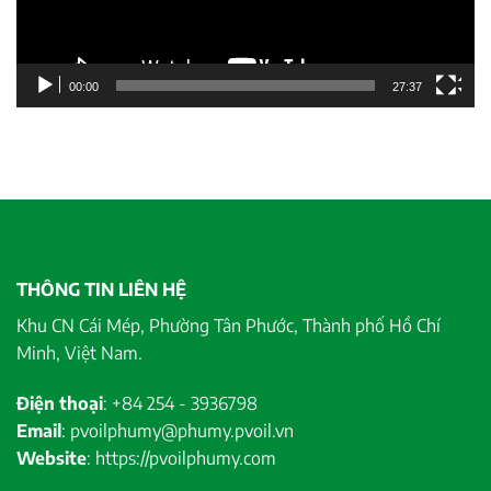
00:00
27:37
THÔNG TIN LIÊN HỆ
Khu CN Cái Mép, Phường Tân Phước, Thành phố Hồ Chí
Minh, Việt Nam.
Điện thoại
: +84 254 - 3936798
Email
: pvoilphumy@phumy.pvoil.vn
Website
: https://pvoilphumy.com