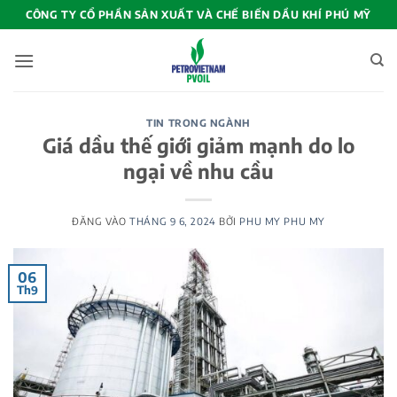
Bỏ
CÔNG TY CỔ PHẦN SẢN XUẤT VÀ CHẾ BIẾN DẦU KHÍ PHÚ MỸ
qua
nội
dung
TIN TRONG NGÀNH
Giá dầu thế giới giảm mạnh do lo
ngại về nhu cầu
ĐĂNG VÀO
THÁNG 9 6, 2024
BỞI
PHU MY PHU MY
06
Th9