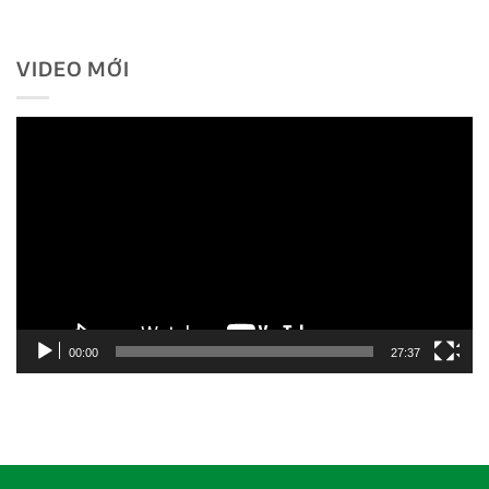
VIDEO MỚI
Trình
chơi
Video
00:00
27:37