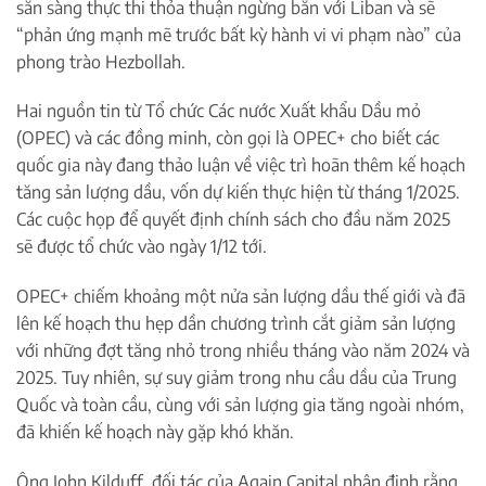
sẵn sàng thực thi thỏa thuận ngừng bắn với Liban và sẽ
“phản ứng mạnh mẽ trước bất kỳ hành vi vi phạm nào” của
phong trào Hezbollah.
Hai nguồn tin từ Tổ chức Các nước Xuất khẩu Dầu mỏ
(OPEC) và các đồng minh, còn gọi là OPEC+ cho biết các
quốc gia này đang thảo luận về việc trì hoãn thêm kế hoạch
tăng sản lượng dầu, vốn dự kiến thực hiện từ tháng 1/2025.
Các cuộc họp để quyết định chính sách cho đầu năm 2025
sẽ được tổ chức vào ngày 1/12 tới.
OPEC+ chiếm khoảng một nửa sản lượng dầu thế giới và đã
lên kế hoạch thu hẹp dần chương trình cắt giảm sản lượng
với những đợt tăng nhỏ trong nhiều tháng vào năm 2024 và
2025. Tuy nhiên, sự suy giảm trong nhu cầu dầu của Trung
Quốc và toàn cầu, cùng với sản lượng gia tăng ngoài nhóm,
đã khiến kế hoạch này gặp khó khăn.
Ông John Kilduff, đối tác của Again Capital nhận định rằng