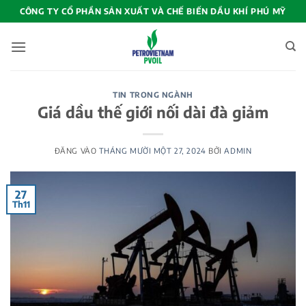
Bỏ
CÔNG TY CỔ PHẦN SẢN XUẤT VÀ CHẾ BIẾN DẦU KHÍ PHÚ MỸ
qua
nội
dung
TIN TRONG NGÀNH
Giá dầu thế giới nối dài đà giảm
ĐĂNG VÀO
THÁNG MƯỜI MỘT 27, 2024
BỞI
ADMIN
27
Th11