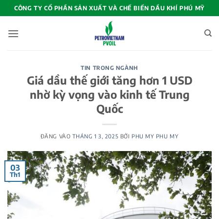
Bỏ
CÔNG TY CỔ PHẦN SẢN XUẤT VÀ CHẾ BIẾN DẦU KHÍ PHÚ MỸ
qua
nội
dung
TIN TRONG NGÀNH
Giá dầu thế giới tăng hơn 1 USD
nhờ kỳ vọng vào kinh tế Trung
Quốc
ĐĂNG VÀO
THÁNG 1 3, 2025
BỞI
PHU MY PHU MY
03
Th1