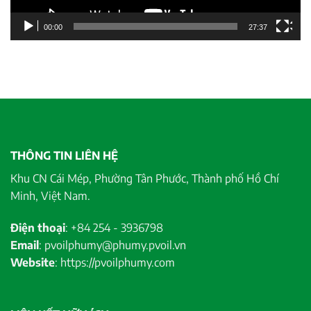
00:00
27:37
THÔNG TIN LIÊN HỆ
Khu CN Cái Mép, Phường Tân Phước, Thành phố Hồ Chí
Minh, Việt Nam.
Điện thoại
: +84 254 - 3936798
Email
: pvoilphumy@phumy.pvoil.vn
Website
: https://pvoilphumy.com