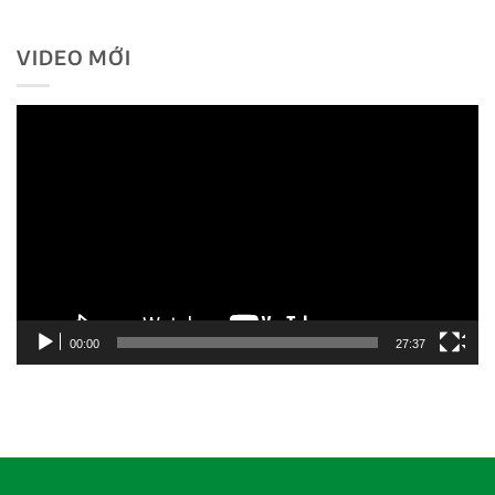
VIDEO MỚI
Trình
chơi
Video
00:00
27:37