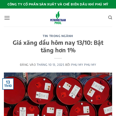
Bỏ
CÔNG TY CỔ PHẦN SẢN XUẤT VÀ CHẾ BIẾN DẦU KHÍ PHÚ MỸ
qua
nội
dung
TIN TRONG NGÀNH
Giá xăng dầu hôm nay 13/10: Bật
tăng hơn 1%
ĐĂNG VÀO
THÁNG 10 13, 2025
BỞI
PHU MY PHU MY
13
Th10