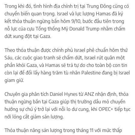
Trong khi đó, tình hình địa chính trị tại Trung Đông cũng có
chuyển biến quan trọng. Israel và lực lượng Hamas đã ký
kết thỏa thuận ngừng bắn hôm 9/10, bước đầu tiên trong
nỗ lực của cựu Tổng thống Mỹ Donald Trump nhằm chấm
dứt xung đột tại Gaza.
Theo thỏa thuận được chính phủ Israel phê chuẩn hôm thứ
Sáu, các cuộc giao tranh sẽ chấm dứt, Israel rút quân một
phần khỏi Gaza, và Hamas sẽ trả tự do cho toàn bộ con tin
còn lại để đổi lấy hàng trăm tù nhân Palestine đang bị Israel
giam giữ.
Chuyên gia phân tích Daniel Hynes từ ANZ nhận định, thỏa
thuận ngừng bắn tại Gaza giúp thị trường dầu mỏ chuyển
hướng sự chú ý trở lại với nỗi lo dư cung, khi OPEC+ tiếp tục
nới lỏng cắt giảm sản lượng.
Thỏa thuận nâng sản lượng trong tháng 11 với mức thấp