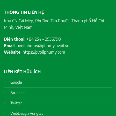
THÔNG TIN LIÊN HỆ
Khu CN Cái Mép, Phường Tân Phước, Thành phố Hồ Chí
Minh, Việt Nam.
Điện thoại
: +84 254 - 3936798
Email
: pvoilphumy@phumy.pvoil.vn
Website
: https://pvoilphumy.com
LIÊN KẾT HỮU ÍCH
Google
Facebook
Twitter
WebDesign Vungtau