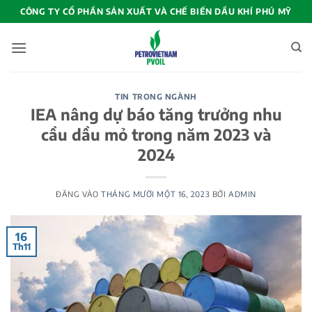
Bỏ
CÔNG TY CỔ PHẦN SẢN XUẤT VÀ CHẾ BIẾN DẦU KHÍ PHÚ MỸ
qua
nội
dung
TIN TRONG NGÀNH
IEA nâng dự báo tăng trưởng nhu
cầu dầu mỏ trong năm 2023 và
2024
ĐĂNG VÀO
THÁNG MƯỜI MỘT 16, 2023
BỞI
ADMIN
16
Th11