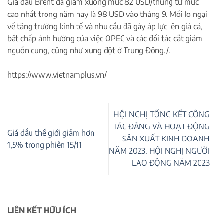
Giá dầu Brent đã giảm xuống mức 82 USD/thùng từ mức
cao nhất trong năm nay là 98 USD vào tháng 9. Mối lo ngại
về tăng trưởng kinh tế và nhu cầu đã gây áp lực lên giá cả,
bất chấp ảnh hưởng của việc OPEC và các đối tác cắt giảm
nguồn cung, cũng như xung đột ở Trung Đông./.
https://www.vietnamplus.vn/
HỘI NGHỊ TỔNG KẾT CÔNG
TÁC ĐẢNG VÀ HOẠT ĐỘNG
Giá dầu thế giới giảm hơn
SẢN XUẤT KINH DOANH
1,5% trong phiên 15/11
NĂM 2023. HỘI NGHỊ NGƯỜI
LAO ĐỘNG NĂM 2023
LIÊN KẾT HỮU ÍCH