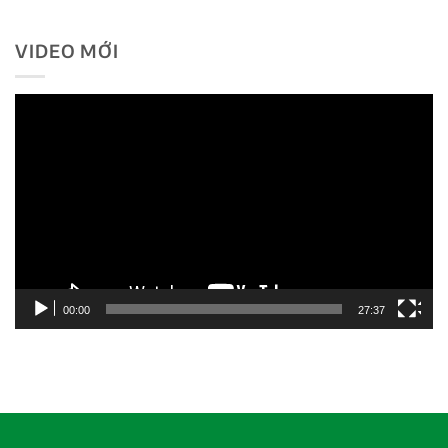
VIDEO MỚI
Trình
chơi
Video
00:00
27:37