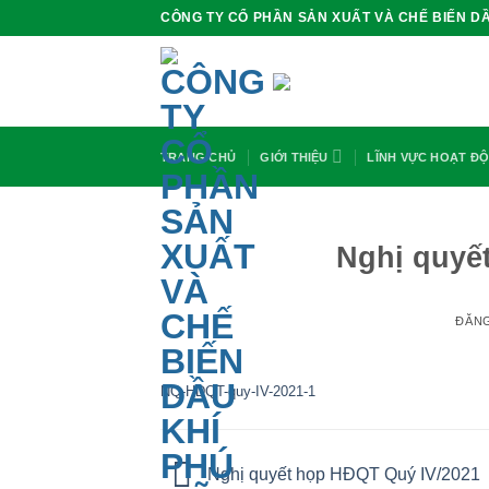
Bỏ
CÔNG TY CỔ PHẦN SẢN XUẤT VÀ CHẾ BIẾN DẦ
qua
nội
dung
TRANG CHỦ
GIỚI THIỆU
LĨNH VỰC HOẠT Đ
Nghị quyế
ĐĂN
NQ-HDQT-quy-IV-2021-1
Nghị quyết họp HĐQT Quý IV/2021