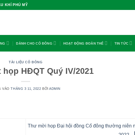
U KHÍ PHÚ MỸ
ỘNG
DÀNH CHO CỔ ĐÔNG
HOẠT ĐỘNG ĐOÀN THỂ
TIN TỨC
TÀI LIỆU CỔ ĐÔNG
t họp HĐQT Quý IV/2021
G VÀO
THÁNG 3 11, 2022
BỞI
ADMIN
Thư mời họp Đại hội đồng Cổ đông thường niên 
2022