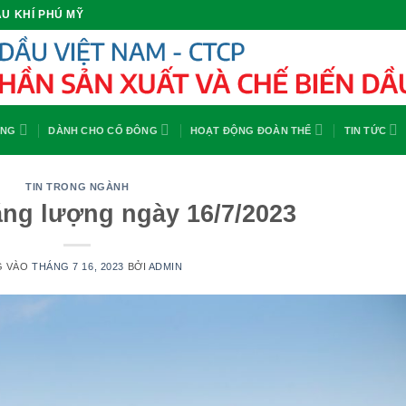
U KHÍ PHÚ MỸ
ỘNG
DÀNH CHO CỔ ĐÔNG
HOẠT ĐỘNG ĐOÀN THỂ
TIN TỨC
TIN TRONG NGÀNH
ăng lượng ngày 16/7/2023
G VÀO
THÁNG 7 16, 2023
BỞI
ADMIN