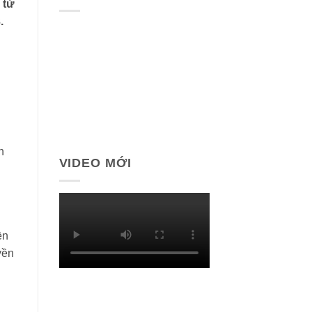
 từ
.
h
VIDEO MỚI
ền
yền