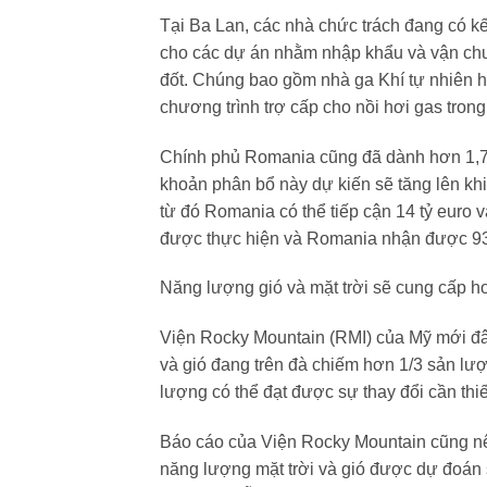
Tại Ba Lan, các nhà chức trách đang có k
cho các dự án nhằm nhập khẩu và vận chu
đốt. Chúng bao gồm nhà ga Khí tự nhiên h
chương trình trợ cấp cho nồi hơi gas trong
Chính phủ Romania cũng đã dành hơn 1,7 t
khoản phân bổ này dự kiến sẽ tăng lên khi
từ đó Romania có thể tiếp cận 14 tỷ euro
được thực hiện và Romania nhận được 93 
Năng lượng gió và mặt trời sẽ cung cấp h
Viện Rocky Mountain (RMI) của Mỹ mới đây
và gió đang trên đà chiếm hơn 1/3 sản lư
lượng có thể đạt được sự thay đổi cần thi
Báo cáo của Viện Rocky Mountain cũng nêu
năng lượng mặt trời và gió được dự đoán 