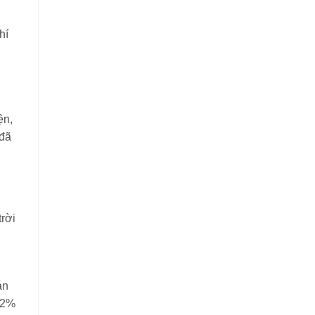
U
hí
ện,
 đã
rời
án
12%