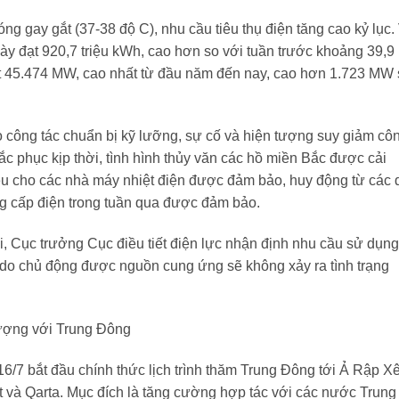
ng gay gắt (37-38 độ C), nhu cầu tiêu thụ điện tăng cao kỷ lục.
gày đạt 920,7 triệu kWh, cao hơn so với tuần trước khoảng 39,9
đạt 45.474 MW, cao nhất từ đầu năm đến nay, cao hơn 1.723 MW
o công tác chuẩn bị kỹ lưỡng, sự cố và hiện tượng suy giảm cô
c phục kịp thời, tình hình thủy văn các hồ miền Bắc được cải
liệu cho các nhà máy nhiệt điện được đảm bảo, huy động từ các
ung cấp điện trong tuần qua được đảm bảo.
i, Cục trưởng Cục điều tiết điện lực nhận định nhu cầu sử dụng
g do chủ động được nguồn cung ứng sẽ không xảy ra tình trạng
lượng với Trung Đông
/7 bắt đầu chính thức lịch trình thăm Trung Đông tới Ả Rập Xê
 và Qarta. Mục đích là tăng cường hợp tác với các nước Trung