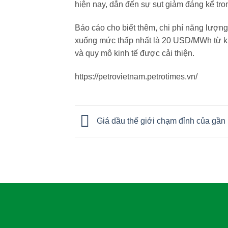
hiện nay, dẫn đến sự sụt giảm đáng kể tron
Báo cáo cho biết thêm, chi phí năng lượng 
xuống mức thấp nhất là 20 USD/MWh từ kh
và quy mô kinh tế được cải thiện.
https://petrovietnam.petrotimes.vn/
Giá dầu thế giới chạm đỉnh của gần