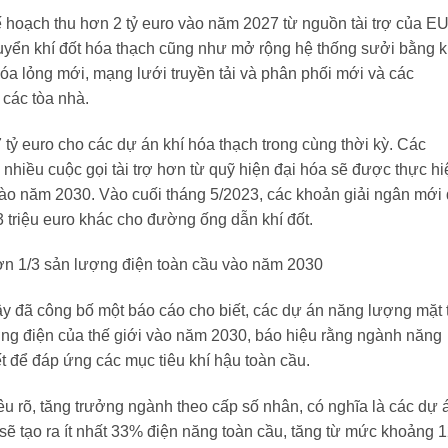
ế hoạch thu hơn 2 tỷ euro vào năm 2027 từ nguồn tài trợ của E
yển khí đốt hóa thạch cũng như mở rộng hệ thống sưởi bằng k
óa lỏng mới, mạng lưới truyền tải và phân phối mới và các
 các tòa nhà.
ỷ euro cho các dự án khí hóa thạch trong cùng thời kỳ. Các
 nhiều cuộc gọi tài trợ hơn từ quỹ hiện đại hóa sẽ được thực hi
 vào năm 2030. Vào cuối tháng 5/2023, các khoản giải ngân mới
triệu euro khác cho đường ống dẫn khí đốt.
ơn 1/3 sản lượng điện toàn cầu vào năm 2030
 đã công bố một báo cáo cho biết, các dự án năng lượng mặt t
ợng điện của thế giới vào năm 2030, báo hiệu rằng ngành năng
ết để đáp ứng các mục tiêu khí hậu toàn cầu.
 rõ, tăng trưởng ngành theo cấp số nhân, có nghĩa là các dự 
sẽ tạo ra ít nhất 33% điện năng toàn cầu, tăng từ mức khoảng 