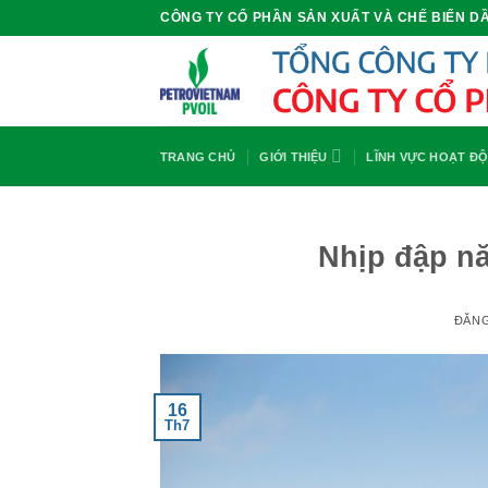
Bỏ
CÔNG TY CỔ PHẦN SẢN XUẤT VÀ CHẾ BIẾN DẦ
qua
nội
dung
TRANG CHỦ
GIỚI THIỆU
LĨNH VỰC HOẠT Đ
Nhịp đập n
ĐĂN
16
Th7