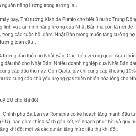
 nguồn năng lượng trong tương lai.
ên máy bay, Thủ tướng Kishida Fumio cho biết 3 nước Trung Đôn
rong lĩnh vực an ninh năng lượng của Nhật Bản mà còn là nơi để
 đó, trong các cuộc hội đàm, Nhật Bản mong muốn tăng cường hợ
g lượng toàn cầu…
% lượng dầu thô cho Nhật Bản. Các Tiểu vương quốc Arab thố
g dầu thô cho Nhật Bản. Nhiều doanh nghiệp của Nhật Bản đa
c cung cấp dầu thô này. Còn Qarta, tuy chỉ cung cấp khoảng 10%
 nước cung cấp chủ yếu lượng gas thiên nhiên hóa lỏng cho Nh
uỹ EU cho khí đốt
, Chính phủ Ba Lan và Romania có kế hoạch tăng mạnh đầu tư
(EU), bao gồm chính sách gắn kết, kế hoạch phục hồi và quỹ h
tầng khí đốt mới và các dự án tăng mức tiêu thụ khí đốt.