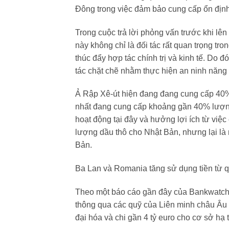
Đông trong việc đảm bảo cung cấp ổn định
Trong cuộc trả lời phỏng vấn trước khi l
này không chỉ là đối tác rất quan trọng t
thúc đẩy hợp tác chính trị và kinh tế. Do
tác chặt chẽ nhằm thực hiện an ninh năn
Ả Rập Xê-út hiện đang đang cung cấp 40
nhất đang cung cấp khoảng gần 40% lượn
hoạt động tại đây và hưởng lợi ích từ việ
lượng dầu thô cho Nhật Bản, nhưng lại là
Bản.
Ba Lan và Romania tăng sử dụng tiền từ q
Theo một báo cáo gần đây của Bankwatch
thông qua các quỹ của Liên minh châu Âu 
đại hóa và chi gần 4 tỷ euro cho cơ sở hạ 