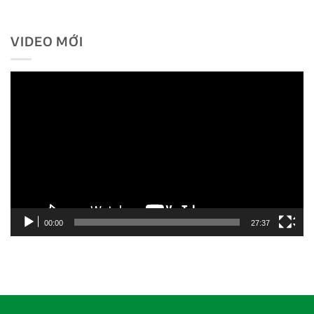
VIDEO MỚI
Trình
chơi
Video
00:00
27:37