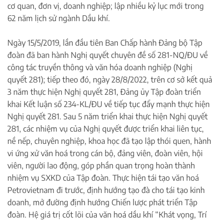
cơ quan, đơn vị, doanh nghiệp; lập nhiều kỷ lục mới trong
62 năm lịch sử ngành Dầu khí.
Ngày 15/5/2019, lần đầu tiên Ban Chấp hành Đảng bộ Tập
đoàn đã ban hành Nghị quyết chuyên đề số 281-NQ/ĐU về
công tác truyền thông và văn hóa doanh nghiệp (Nghị
quyết 281); tiếp theo đó, ngày 28/8/2022, trên cơ sở kết quả
3 năm thực hiện Nghị quyết 281, Đảng ủy Tập đoàn triển
khai Kết luận số 234-KL/ĐU về tiếp tục đẩy mạnh thực hiện
Nghị quyết 281. Sau 5 năm triển khai thực hiện Nghị quyết
281, các nhiệm vụ của Nghị quyết được triển khai liên tục,
nề nếp, chuyên nghiệp, khoa học đã tạo lập thói quen, hành
vi ứng xử văn hoá trong cán bộ, đảng viên, đoàn viên, hội
viên, người lao động, góp phần quan trọng hoàn thành
nhiệm vụ SXKD của Tập đoàn. Thực hiện tái tạo văn hoá
Petrovietnam đi trước, định hướng tạo đà cho tái tạo kinh
doanh, mở đường định hướng Chiến lược phát triển Tập
đoàn. Hệ giá trị cốt lõi của văn hoá dầu khí “Khát vọng, Trí