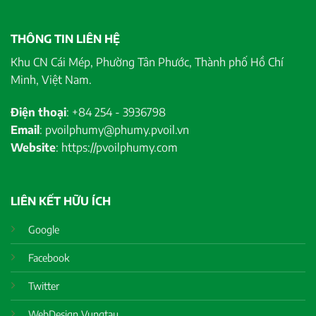
THÔNG TIN LIÊN HỆ
Khu CN Cái Mép, Phường Tân Phước, Thành phố Hồ Chí
Minh, Việt Nam.
Điện thoại
: +84 254 - 3936798
Email
: pvoilphumy@phumy.pvoil.vn
Website
: https://pvoilphumy.com
LIÊN KẾT HỮU ÍCH
Google
Facebook
Twitter
WebDesign Vungtau