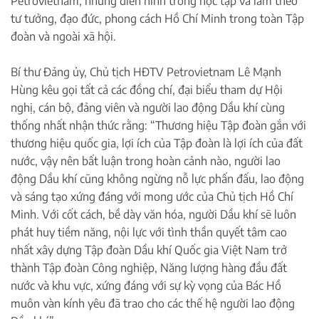
Petrovietnam, những điển hình trong học tập và làm theo
tư tưởng, đạo đức, phong cách Hồ Chí Minh trong toàn Tập
đoàn và ngoài xã hội.
Bí thư Đảng ủy, Chủ tịch HĐTV Petrovietnam Lê Mạnh
Hùng kêu gọi tất cả các đồng chí, đại biểu tham dự Hội
nghị, cán bộ, đảng viên và người lao động Dầu khí cùng
thống nhất nhận thức rằng: “Thương hiệu Tập đoàn gắn với
thương hiệu quốc gia, lợi ích của Tập đoàn là lợi ích của đất
nước, vậy nên bất luận trong hoàn cảnh nào, người lao
động Dầu khí cũng không ngừng nỗ lực phấn đấu, lao động
và sáng tạo xứng đáng với mong ước của Chủ tịch Hồ Chí
Minh. Với cốt cách, bề dày văn hóa, người Dầu khí sẽ luôn
phát huy tiềm năng, nội lực với tình thần quyết tâm cao
nhất xây dựng Tập đoàn Dầu khí Quốc gia Việt Nam trở
thành Tập đoàn Công nghiệp, Năng lượng hàng đầu đất
nước và khu vực, xứng đáng với sự kỳ vọng của Bác Hồ
muôn vàn kính yêu đã trao cho các thế hệ người lao động