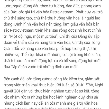
lược, người đứng đầu theo tư tưởng, đạo đức, phong cách
của Bác, các giá trị văn hóa Petrovietnam; Phát huy vai trò
chủ thể sáng tạo, chủ thể thụ hưởng văn hoá là người lao
động; Định hình văn hoá nền tảng, làm giàu văn hóa bản
sắc Petrovietnam; triển khai sâu rộng đợt sinh hoạt chính
trị “Một đội ngũ, một mục tiêu”, Chỉ thị của Đảng ủy Tập
đoàn về thấm sấu và nâng tầm văn hóa, Chỉ thị của Tổng
Giám đốc về nâng cao văn hóa phối hợp trong thực thi
nhiệm vụ; Tiếp tục khai mở những cơ hội trong khó khăn,
thách thức, làm mới động lực cũ và bổ sung động lực mới,
đưa Tập đoàn vươn tới những đỉnh cao mới;
Bên cạnh đó, cần tăng cường công tác kiểm tra, giám sát
trong việc triển khai thực hiện Kết luận số 01-KL/TW, Nghị
quyết 281 gắn với thực hiện nghiêm túc việc sơ kết, tổng
kết nhằm rút ra những bài học kinh nghiệm quý, chia sẻ
những cách làm hay để lan tỏa mạnh mẽ giá trị văn hóa