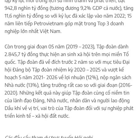
lập kỷ lục mới trong lịch sử hình thành và phát triển, đạt
942,8 nghìn tỷ đồng (tương đương 9,2% GDP cả nước), tăng
11,6 nghìn tỷ đồng so với kỷ lục đã xác lập vào năm 2022; 15
năm liên tiếp Petrovietnam góp mặt trong Top 3 doanh
nghiệp lớn nhất Việt Nam.
Còn trong giai đoạn 05 năm (2019 – 2023), Tập đoàn dành
2.845,7 tỷ đồng thực hiện an sinh xã hội trên mọi miền Tổ
quốc. Tập đoàn đã về đích trước 2 năm so với mục tiêu Đại
hội Đảng bộ Tập đoàn nhiệm kỳ 2020 – 2025 và vượt kế
hoạch 5 năm 2021- 2026 về lợi nhuận (12%), nộp ngân sách
Nhà nước (13%), tăng trưởng rất cao so với giai đoạn (2016-
2020). Những kết quả này giúp Tập đoàn củng cố niềm tin
của lãnh đạo Đảng, Nhà nước, nhân dân và người lao động
Dầu khí về vị trí, vai trò của Tập đoàn đối với sự nghiệp phát
triển kinh tế – xã hội đất nước.
Các đầu cầu tham dự trực tuyến Hội nghị