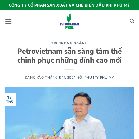
Bỏ
CÔNG TY CỔ PHẦN SẢN XUẤT VÀ CHẾ BIẾN DẦU KHÍ PHÚ MỸ
qua
nội
dung
TIN TRONG NGÀNH
Petrovietnam sẵn sàng tâm thế
chinh phục những đỉnh cao mới
ĐĂNG VÀO
THÁNG 5 17, 2024
BỞI
PHU MY PHU MY
17
Th5