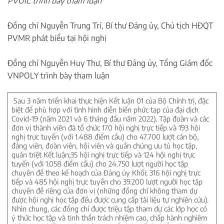
PVOIL trình bày tham luận
Đồng chí Nguyễn Trung Trí, Bí thư Đảng ủy, Chủ tịch HĐQT
PVMR phát biểu tại hội nghị
Đồng chí Nguyễn Huy Thư, Bí thư Đảng ủy, Tổng Giám đốc
VNPOLY trình bày tham luận
Sau 3 năm triển khai thực hiện Kết luận 01 của Bộ Chính trị, đặc
biệt để phù hợp với tình hình diễn biến phức tạp của đại dịch
Covid-19 (năm 2021 và 6 tháng đầu năm 2022), Tập đoàn và các
đơn vị thành viên đã tổ chức 170 hội nghị trực tiếp và 193 hội
nghị trực tuyến (với 1.488 điểm cầu) cho 47.700 lượt cán bộ,
đảng viên, đoàn viên, hội viên và quần chúng ưu tú học tập,
quán triệt Kết luận;35 hội nghị trực tiếp và 124 hội nghị trực
tuyến (với 1.058 điểm cầu) cho 24.750 lượt người học tập
chuyên đề theo kế hoạch của Đảng ủy Khối; 316 hội nghị trực
tiếp và 485 hội nghị trực tuyến cho 39.200 lượt người học tập
chuyên đề riêng của đơn vị (những đồng chí không tham dự
được hội nghị học tập đều được cung cấp tài liệu tự nghiên cứu).
Nhìn chung, các đồng chí được triệu tập tham dự các lớp học có
ý thức học tập và tinh thần trách nhiệm cao, chấp hành nghiêm