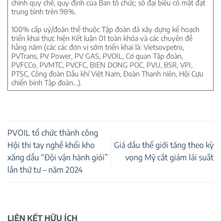
chỉnh quy chế, quy định của Ban tổ chức; số đại biểu có mặt đạt
trung bình trên 98%.
100% cấp uỷ/đoàn thể thuộc Tập đoàn đã xây dựng kế hoạch
triển khai thực hiện Kết luận 01 toàn khóa và các chuyên đề
hằng năm (các các đơn vị sớm triển khai là: Vietsovpetro,
PVTrans, PV Power, PV GAS, PVOIL, Cơ quan Tập đoàn,
PVFCCo, PVMTC, PVCFC, BIEN DONG POC, PVU, BSR, VPI,
PTSC, Công đoàn Dầu khí Việt Nam, Đoàn Thanh niên, Hội Cựu
chiến binh Tập đoàn…).
PVOIL tổ chức thành công
Hội thi tay nghề khối kho
Giá dầu thế giới tăng theo kỳ
xăng dầu “Đội vận hành giỏi”
vọng Mỹ cắt giảm lãi suất
lần thứ tư – năm 2024
LIÊN KẾT HỮU ÍCH