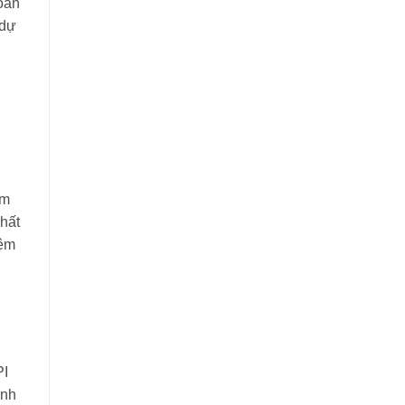
Hoàn
 dự
ám
nhất
iệm
PI
ành