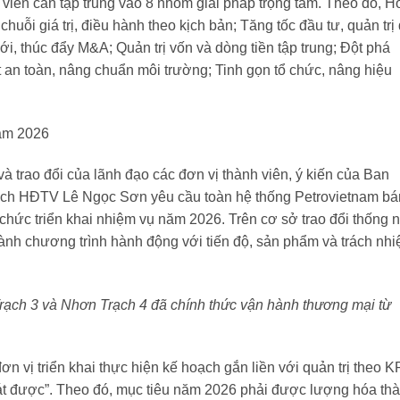
h viên cần tập trung vào 8 nhóm giải pháp trọng tâm. Theo đó, 
chuỗi giá trị, điều hành theo kịch bản; Tăng tốc đầu tư, quản trị
ới, thúc đẩy M&A; Quản trị vốn và dòng tiền tập trung; Đột phá
an toàn, nâng chuẩn môi trường; Tinh gọn tổ chức, nâng hiệu
năm 2026
à trao đổi của lãnh đạo các đơn vị thành viên, ý kiến của Ban
ch HĐTV Lê Ngọc Sơn yêu cầu toàn hệ thống Petrovietnam b
 chức triển khai nhiệm vụ năm 2026. Trên cơ sở trao đổi thống 
thành chương trình hành động với tiến độ, sản phẩm và trách nh
ạch 3 và Nhơn Trạch 4 đã chính thức vận hành thương mại từ
 vị triển khai thực hiện kế hoạch gắn liền với quản trị theo K
át được”. Theo đó, mục tiêu năm 2026 phải được lượng hóa th