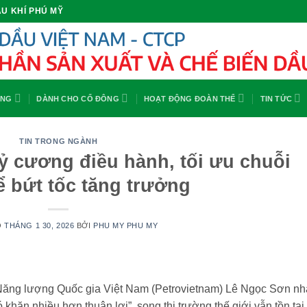
U KHÍ PHÚ MỸ
ỘNG
DÀNH CHO CỔ ĐÔNG
HOẠT ĐỘNG ĐOÀN THỂ
TIN TỨC
TIN TRONG NGÀNH
kỷ cương điều hành, tối ưu chuỗi
để bứt tốc tăng trưởng
O
THÁNG 1 30, 2026
BỞI
PHU MY PHU MY
ăng lượng Quốc gia Việt Nam (Petrovietnam) Lê Ngọc Sơn n
khăn nhiều hơn thuận lợi”, song thị trường thế giới vẫn tồn tại