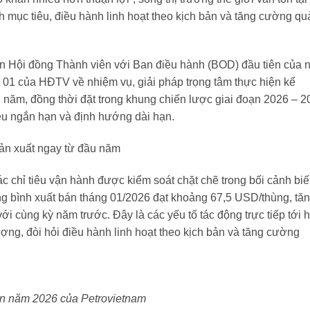
h mục tiêu, điều hành linh hoạt theo kịch bản và tăng cường qu
an Hội đồng Thành viên với Ban điều hành (BOD) đầu tiên của
t 01 của HĐTV về nhiệm vụ, giải pháp trọng tâm thực hiện kế
g năm, đồng thời đặt trong khung chiến lược giai đoạn 2026 – 2
êu ngắn hạn và định hướng dài hạn.
sản xuất ngay từ đầu năm
c chỉ tiêu vận hành được kiểm soát chặt chẽ trong bối cảnh bi
ung bình xuất bán tháng 01/2026 đạt khoảng 67,5 USD/thùng, tă
i cùng kỳ năm trước. Đây là các yếu tố tác động trực tiếp tới 
ượng, đòi hỏi điều hành linh hoạt theo kịch bản và tăng cường
ên năm 2026 của Petrovietnam