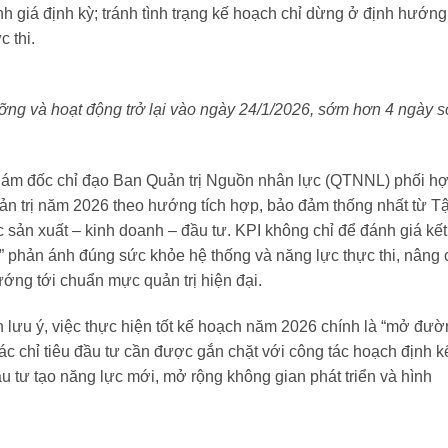
nh giá định kỳ; tránh tình trạng kế hoạch chỉ dừng ở định hướng
 thi.
g và hoạt động trở lại vào ngày 24/1/2026, sớm hơn 4 ngày s
iám đốc chỉ đạo Ban Quản trị Nguồn nhân lực (QTNNL) phối h
n trị năm 2026 theo hướng tích hợp, bảo đảm thống nhất từ T
c sản xuất – kinh doanh – đầu tư. KPI không chỉ để đánh giá kết
h” phản ánh đúng sức khỏe hệ thống và năng lực thực thi, nâng 
hướng tới chuẩn mực quản trị hiện đại.
lưu ý, việc thực hiện tốt kế hoạch năm 2026 chính là “mở đườ
các chỉ tiêu đầu tư cần được gắn chặt với công tác hoạch định k
 tư tạo năng lực mới, mở rộng không gian phát triển và hình