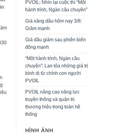
PVOIL: Nhìn lại cuộc thi “Một
ản
hành trình, Ngàn câu chuyện”
Giá xăng dầu hôm nay 3/8:
 năm
Giảm mạnh
Giá dầu giảm sau phiên biến
030
động mạnh
“Một hành trình, Ngàn câu
chuyện”: Lan tỏa những giá trị
bình dị từ chính con người
ến
PVOIL
ng
PVOIL nâng cao năng lực
hiệu
truyền thông và quản trị
thương hiệu trong toàn hệ
thống
HÌNH ẢNH