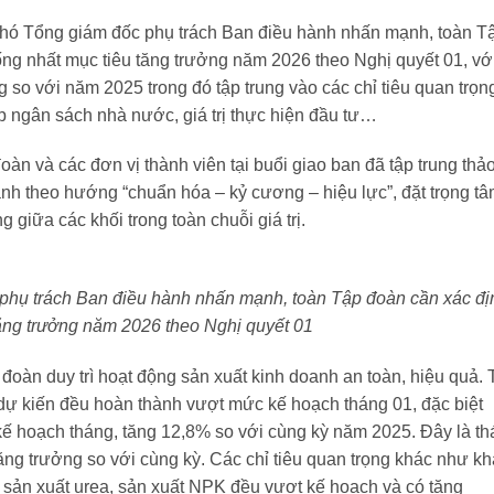
hó Tổng giám đốc phụ trách Ban điều hành nhấn mạnh, toàn T
hống nhất mục tiêu tăng trưởng năm 2026 theo Nghị quyết 01, vớ
g so với năm 2025 trong đó tập trung vào các chỉ tiêu quan trọn
p ngân sách nhà nước, giá trị thực hiện đầu tư…
àn và các đơn vị thành viên tại buổi giao ban đã tập trung thả
ành theo hướng “chuẩn hóa – kỷ cương – hiệu lực”, đặt trọng t
g giữa các khối trong toàn chuỗi giá trị.
hụ trách Ban điều hành nhấn mạnh, toàn Tập đoàn cần xác đị
 tăng trưởng năm 2026 theo Nghị quyết 01
oàn duy trì hoạt động sản xuất kinh doanh an toàn, hiệu quả. 
 dự kiến đều hoàn thành vượt mức kế hoạch tháng 01, đặc biệt
kế hoạch tháng, tăng 12,8% so với cùng kỳ năm 2025. Đây là t
 tăng trưởng so với cùng kỳ. Các chỉ tiêu quan trọng khác như kh
u, sản xuất urea, sản xuất NPK đều vượt kế hoạch và có tăng