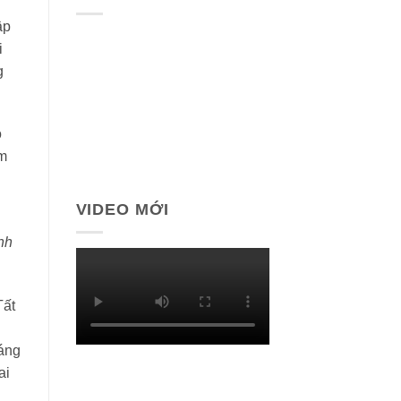
ập
i
g
o
âm
VIDEO MỚI
nh
Tất
háng
ai