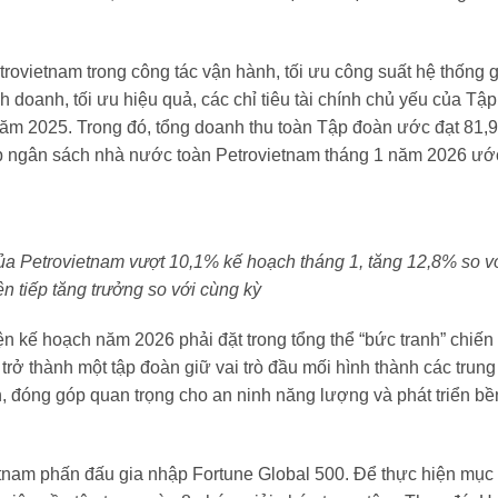
trovietnam trong công tác vận hành, tối ưu công suất hệ thống 
 doanh, tối ưu hiệu quả, các chỉ tiêu tài chính chủ yếu của Tập
năm 2025. Trong đó, tổng doanh thu toàn Tập đoàn ước đạt 81,9
nộp ngân sách nhà nước toàn Petrovietnam tháng 1 năm 2026 ướ
ủa Petrovietnam vượt 10,1% kế hoạch tháng 1, tăng 12,8% so v
n tiếp tăng trưởng so với cùng kỳ
n kế hoạch năm 2026 phải đặt trong tổng thể “bức tranh” chiến
trở thành một tập đoàn giữ vai trò đầu mối hình thành các trung
 đóng góp quan trọng cho an ninh năng lượng và phát triển bề
nam phấn đấu gia nhập Fortune Global 500. Để thực hiện mục