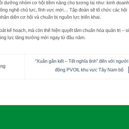
ôi dưỡng nhóm cơ hội tiềm năng cho tương lai như: kinh doan
 công nghệ chủ lực, lĩnh vực mới… Tập đoàn sẽ tổ chức các hội
hận diện cơ hội và chuẩn bị nguồn lực triển khai.
át kế hoạch, mà còn thể hiện quyết tâm chuẩn hóa quản trị – si
 động lực tăng trưởng mới ngay từ đầu năm.
“Xuân gắn kết – Tết nghĩa tình” đến với người
ăng
động PVOIL khu vực Tây Nam bộ