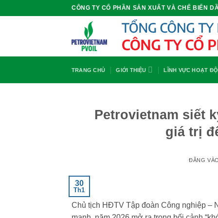
Bỏ
CÔNG TY CỔ PHẦN SẢN XUẤT VÀ CHẾ BIẾN DẦ
qua
nội
dung
TRANG CHỦ
GIỚI THIỆU
LĨNH VỰC HOẠT Đ
Petrovietnam siết 
giá trị 
ĐĂNG VÀ
30
Th1
Chủ tịch HĐTV Tập đoàn Công nghiệp – N
mạnh, năm 2026 mở ra trong bối cảnh “khó 