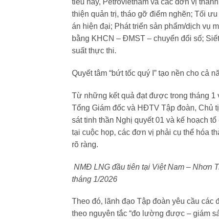
tiêu này, Petrovietnam và các đơn vị thàn
thiện quản trị, tháo gỡ điểm nghẽn; Tối ưu 
án hiện đại; Phát triển sản phẩm/dịch vụ m
bằng KHCN – ĐMST – chuyển đổi số; Siết 
suất thực thi.
Quyết tâm “bứt tốc quý I” tạo nền cho cả 
Từ những kết quả đạt được trong tháng 1 v
Tổng Giám đốc và HĐTV Tập đoàn, Chủ tị
sát tinh thần Nghị quyết 01 và kế hoạch tổ
tại cuộc họp, các đơn vị phải cụ thể hóa 
rõ ràng.
NMĐ LNG đầu tiên tại Việt Nam – Nhơn Tr
tháng 1/2026
Theo đó, lãnh đạo Tập đoàn yêu cầu các đơn
theo nguyên tắc “đo lường được – giám s