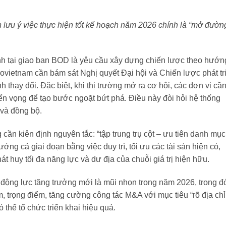
ưu ý việc thực hiện tốt kế hoạch năm 2026 chính là “mở đườn
h tại giao ban BOD là yêu cầu xây dựng chiến lược theo hướn
ovietnam cần bám sát Nghị quyết Đại hội và Chiến lược phát tr
h thay đổi. Đặc biệt, khi thị trường mở ra cơ hội, các đơn vị cầ
iển vọng để tạo bước ngoặt bứt phá. Điều này đòi hỏi hệ thống
c và đồng bộ.
cần kiên định nguyên tắc: “tập trung trụ cột – ưu tiên danh mục
ưởng cả giai đoạn bằng việc duy trì, tối ưu các tài sản hiện có,
át huy tối đa năng lực và dư địa của chuỗi giá trị hiện hữu.
động lực tăng trưởng mới là mũi nhọn trong năm 2026, trong đ
m, trọng điểm, tăng cường công tác M&A với mục tiêu “rõ địa chỉ
ó thể tổ chức triển khai hiệu quả.