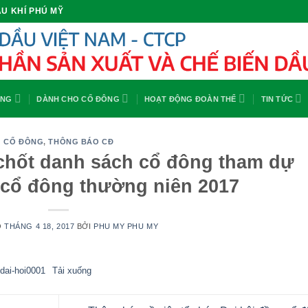
U KHÍ PHÚ MỸ
ỘNG
DÀNH CHO CỔ ĐÔNG
HOẠT ĐỘNG ĐOÀN THỂ
TIN TỨC
CỔ ĐÔNG
,
THÔNG BÁO CĐ
chốt danh sách cổ đông tham dự
 cổ đông thường niên 2017
O
THÁNG 4 18, 2017
BỞI
PHU MY PHU MY
dai-hoi0001
Tải xuống