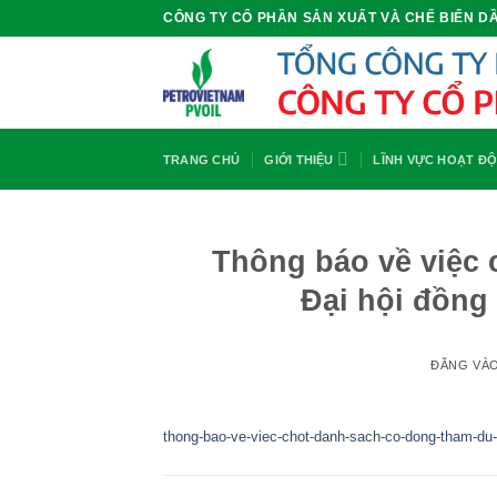
Bỏ
CÔNG TY CỔ PHẦN SẢN XUẤT VÀ CHẾ BIẾN DẦ
qua
nội
dung
TRANG CHỦ
GIỚI THIỆU
LĨNH VỰC HOẠT Đ
Thông báo về việc 
Đại hội đồng
ĐĂNG VÀ
thong-bao-ve-viec-chot-danh-sach-co-dong-tham-du-