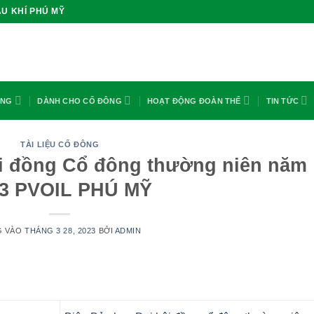
U KHÍ PHÚ MỸ
ỘNG
DÀNH CHO CỔ ĐÔNG
HOẠT ĐỘNG ĐOÀN THỂ
TIN TỨC
TÀI LIỆU CỔ ĐÔNG
i đồng Cổ đông thường niên năm
3 PVOIL PHÚ MỸ
G VÀO
THÁNG 3 28, 2023
BỞI
ADMIN