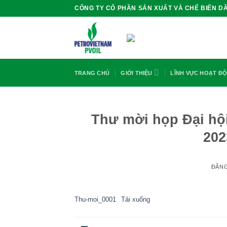
Bỏ
CÔNG TY CỔ PHẦN SẢN XUẤT VÀ CHẾ BIẾN DẦ
qua
nội
dung
TRANG CHỦ
GIỚI THIỆU
LĨNH VỰC HOẠT Đ
Thư mời họp Đại hộ
202
ĐĂN
Thu-moi_0001
Tải xuống