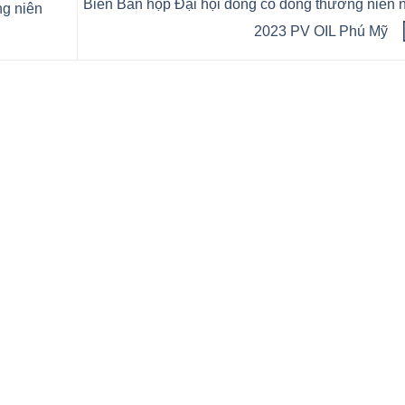
Biên Bản họp Đại hội đồng cổ đông thường niên
ng niên
2023 PV OIL Phú Mỹ