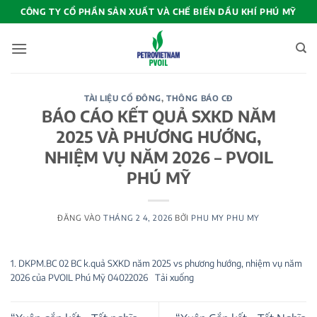
Bỏ
CÔNG TY CỔ PHẦN SẢN XUẤT VÀ CHẾ BIẾN DẦU KHÍ PHÚ MỸ
qua
nội
dung
TÀI LIỆU CỔ ĐÔNG
,
THÔNG BÁO CĐ
BÁO CÁO KẾT QUẢ SXKD NĂM
2025 VÀ PHƯƠNG HƯỚNG,
NHIỆM VỤ NĂM 2026 – PVOIL
PHÚ MỸ
ĐĂNG VÀO
THÁNG 2 4, 2026
BỞI
PHU MY PHU MY
1. DKPM.BC 02 BC k.quả SXKD năm 2025 vs phương hướng, nhiệm vụ năm
2026 của PVOIL Phú Mỹ 04022026
Tải xuống