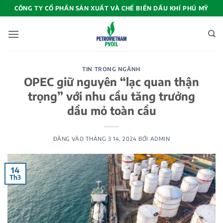
Bỏ
CÔNG TY CỔ PHẦN SẢN XUẤT VÀ CHẾ BIẾN DẦU KHÍ PHÚ MỸ
qua
nội
dung
TIN TRONG NGÀNH
OPEC giữ nguyên “lạc quan thận
trọng” với nhu cầu tăng trưởng
dầu mỏ toàn cầu
ĐĂNG VÀO
THÁNG 3 14, 2024
BỞI
ADMIN
14
Th3