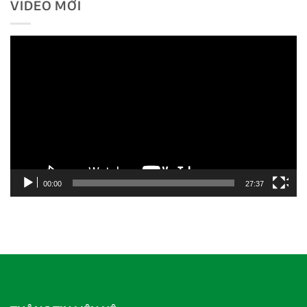
VIDEO MỚI
Trình
chơi
Video
00:00
27:37