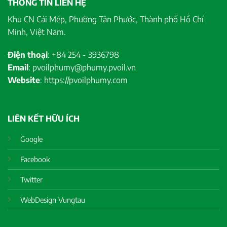
THÔNG TIN LIÊN HỆ
Khu CN Cái Mép, Phường Tân Phước, Thành phố Hồ Chí
Minh, Việt Nam.
Điện thoại
: +84 254 - 3936798
Email
: pvoilphumy@phumy.pvoil.vn
Website
: https://pvoilphumy.com
LIÊN KẾT HỮU ÍCH
Google
Facebook
Twitter
WebDesign Vungtau