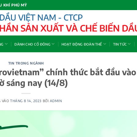
U KHÍ PHÚ MỸ
NG
DÀNH CHO CỔ ĐÔNG
HOẠT ĐỘNG ĐOÀN THỂ
TIN TỨC
TIN TRONG NGÀNH
trovietnam” chính thức bắt đầu vào
iờ sáng nay (14/8)
G VÀO
THÁNG 8 14, 2023
BỞI
ADMIN