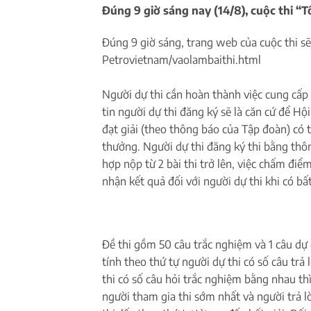
Đúng 9 giờ sáng nay (14/8), cuộc thi “T
Đúng 9 giờ sáng, trang web của cuộc thi sẽ
Petrovietnam/vaolambaithi.html
Người dự thi cần hoàn thành việc cung cấp 
tin người dự thi đăng ký sẽ là căn cứ để Hội
đạt giải (theo thông báo của Tập đoàn) có 
thưởng. Người dự thi đăng ký thi bằng thôn
hợp nộp từ 2 bài thi trở lên, việc chấm điể
nhận kết quả đối với người dự thi khi có bất
Đề thi gồm 50 câu trắc nghiệm và 1 câu dự 
tính theo thứ tự người dự thi có số câu tr
thi có số câu hỏi trắc nghiệm bằng nhau thì 
người tham gia thi sớm nhất và người trả 