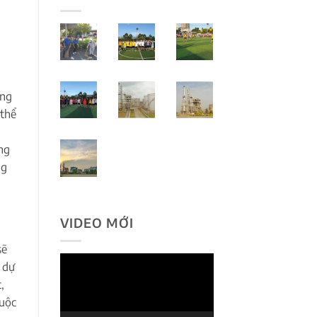
ông
 thể
ng
ng
VIDEO MỚI
sẽ
Trình
 dự
chơi
,
Video
cuộc