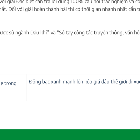
i với giải Đặc biệt cần trả lời đúng 100% câu hỏi trắc nghiệm và c
ất. Đối với giải hoàn thành bài thi có thời gian nhanh nhất cần t
“Lược sử ngành Dầu khí” và “Sổ tay công tác truyền thông, văn hó
Đồng bạc xanh mạnh lên kéo giá dầu thế giới đi x
hẹ trong