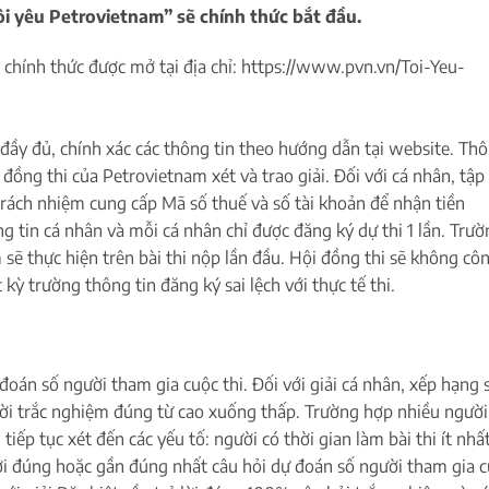
ôi yêu Petrovietnam” sẽ chính thức bắt đầu.
 chính thức được mở tại địa chỉ: https://www.pvn.vn/Toi-Yeu-
đầy đủ, chính xác các thông tin theo hướng dẫn tại website. Th
 đồng thi của Petrovietnam xét và trao giải. Đối với cá nhân, tập
trách nhiệm cung cấp Mã số thuế và số tài khoản để nhận tiền
g tin cá nhân và mỗi cá nhân chỉ được đăng ký dự thi 1 lần. Trườ
m sẽ thực hiện trên bài thi nộp lần đầu. Hội đồng thi sẽ không cô
 kỳ trường thông tin đăng ký sai lệch với thực tế thi.
đoán số người tham gia cuộc thi. Đối với giải cá nhân, xếp hạng 
ả lời trắc nghiệm đúng từ cao xuống thấp. Trường hợp nhiều người
tiếp tục xét đến các yếu tố: người có thời gian làm bài thi ít nhất
lời đúng hoặc gần đúng nhất câu hỏi dự đoán số người tham gia 