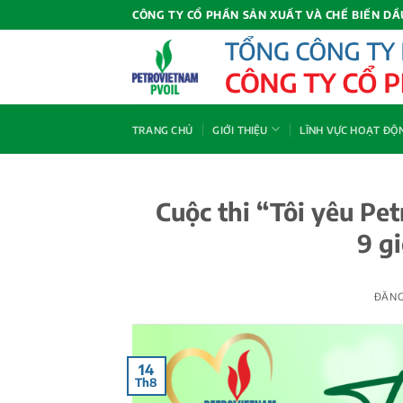
Bỏ
CÔNG TY CỔ PHẦN SẢN XUẤT VÀ CHẾ BIẾN DẦ
qua
nội
dung
TRANG CHỦ
GIỚI THIỆU
LĨNH VỰC HOẠT ĐỘ
Cuộc thi “Tôi yêu Pe
9 g
ĐĂN
14
Th8