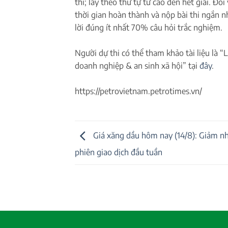
thi; lấy theo thứ tự từ cao đến hết giải. Đố
thời gian hoàn thành và nộp bài thi ngắn nh
lời đúng ít nhất 70% câu hỏi trắc nghiệm.
Người dự thi có thể tham khảo tài liệu là 
doanh nghiệp & an sinh xã hội” tại
đây
.
https://petrovietnam.petrotimes.vn/
Giá xăng dầu hôm nay (14/8): Giảm n
phiên giao dịch đầu tuần